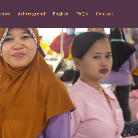
euws
Achtergrond
English
FAQ’s
Contact