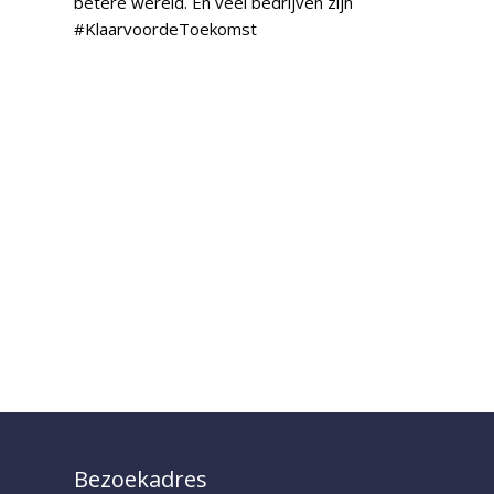
betere wereld. En veel bedrijven zijn
#KlaarvoordeToekomst
Bezoekadres